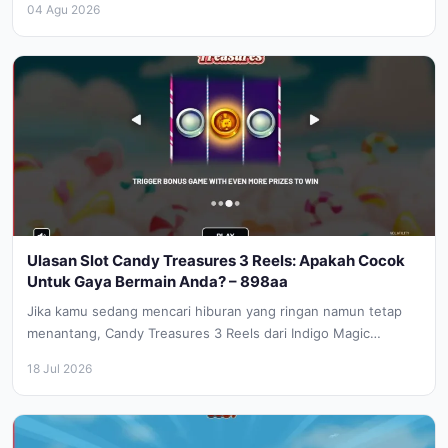
04 Agu 2026
Ulasan Slot Candy Treasures 3 Reels: Apakah Cocok
Untuk Gaya Bermain Anda? – 898aa
Jika kamu sedang mencari hiburan yang ringan namun tetap
menantang, Candy Treasures 3 Reels dari Indigo Magic
mungkin bisa menjadi...
18 Jul 2026