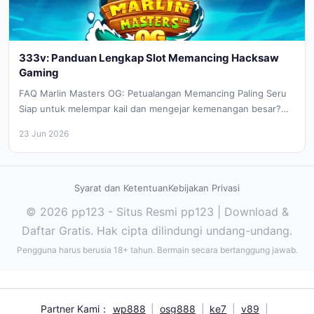
333v: Panduan Lengkap Slot Memancing Hacksaw
Gaming
FAQ Marlin Masters OG: Petualangan Memancing Paling Seru
Siap untuk melempar kail dan mengejar kemenangan besar?
Marlin Masters OG dari...
23 Jun 2026
Syarat dan Ketentuan
Kebijakan Privasi
© 2026 pp123 - Situs Resmi pp123 | Download &
Daftar Gratis. Hak cipta dilindungi undang-undang.
Pengguna harus berusia 18+ tahun. Bermain secara bertanggung jawab.
Partner Kami：
wp888
|
osg888
|
ke7
|
v89
|