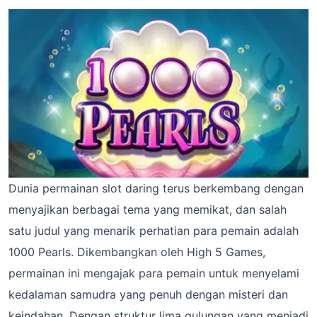
Dunia permainan slot daring terus berkembang dengan
menyajikan berbagai tema yang memikat, dan salah
satu judul yang menarik perhatian para pemain adalah
1000 Pearls. Dikembangkan oleh High 5 Games,
permainan ini mengajak para pemain untuk menyelami
kedalaman samudra yang penuh dengan misteri dan
keindahan. Dengan struktur lima gulungan yang menjadi