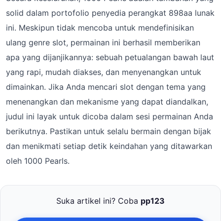
solid dalam portofolio penyedia perangkat 898aa lunak
ini. Meskipun tidak mencoba untuk mendefinisikan
ulang genre slot, permainan ini berhasil memberikan
apa yang dijanjikannya: sebuah petualangan bawah laut
yang rapi, mudah diakses, dan menyenangkan untuk
dimainkan. Jika Anda mencari slot dengan tema yang
menenangkan dan mekanisme yang dapat diandalkan,
judul ini layak untuk dicoba dalam sesi permainan Anda
berikutnya. Pastikan untuk selalu bermain dengan bijak
dan menikmati setiap detik keindahan yang ditawarkan
oleh 1000 Pearls.
Suka artikel ini? Coba
pp123