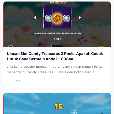
Ulasan Slot Candy Treasures 3 Reels: Apakah Cocok
Untuk Gaya Bermain Anda? – 898aa
Jika kamu sedang mencari hiburan yang ringan namun tetap
menantang, Candy Treasures 3 Reels dari Indigo Magic
mungkin bisa menjadi...
18 Jul 2026