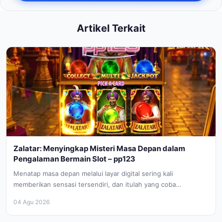
Artikel Terkait
Zalatar: Menyingkap Misteri Masa Depan dalam
Pengalaman Bermain Slot – pp123
Menatap masa depan melalui layar digital sering kali
memberikan sensasi tersendiri, dan itulah yang coba
dihadirkan oleh Endorphina melalui slot...
04 Agu 2026