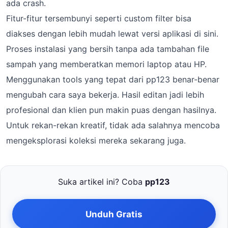
ada crash.
Fitur-fitur tersembunyi seperti custom filter bisa
diakses dengan lebih mudah lewat versi aplikasi di sini.
Proses instalasi yang bersih tanpa ada tambahan file
sampah yang memberatkan memori laptop atau HP.
Menggunakan tools yang tepat dari pp123 benar-benar
mengubah cara saya bekerja. Hasil editan jadi lebih
profesional dan klien pun makin puas dengan hasilnya.
Untuk rekan-rekan kreatif, tidak ada salahnya mencoba
mengeksplorasi koleksi mereka sekarang juga.
Suka artikel ini? Coba
pp123
Unduh Gratis